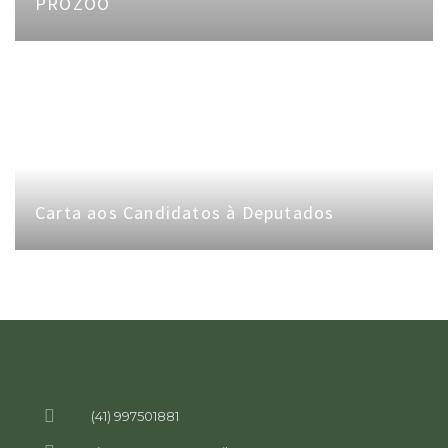
PROZOO
Carta aos Candidatos à Deputados
(41) 997501881