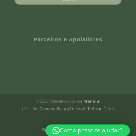
Parceiros e Apoiadores
Manalui
© 2025 | Desenvolvido por
Agência de Tráfego Pago
| Gestão:
Compartilha
Política de Privacidade
Como posso te ajudar?