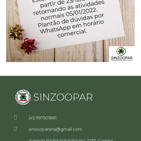
(41) 997501881
sinzooparana@gmail.com
Avenida Padre Natal Pigato, 2265, Campo